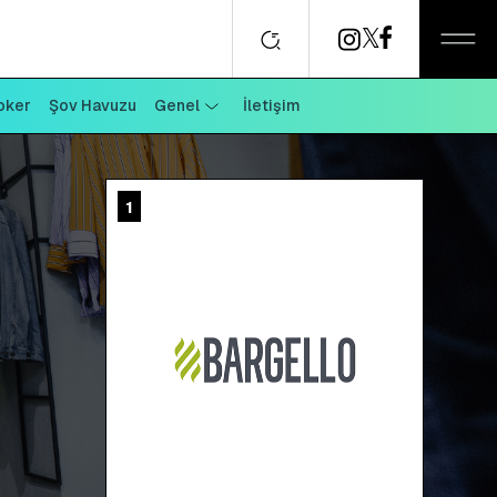
oker
Şov Havuzu
Genel
İletişim
1