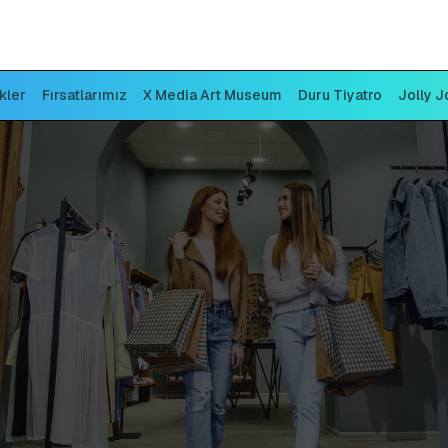
ikler
Fırsatlarımız
X Media Art Museum
Duru Tiyatro
Jolly J