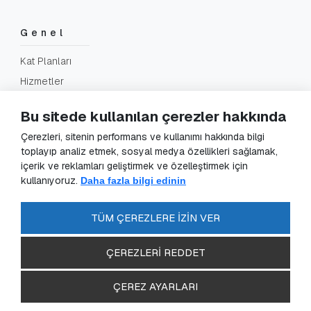
Genel
Kat Planları
Hizmetler
SSS
Bu sitede kullanılan çerezler hakkında
İletişim
Çerezleri, sitenin performans ve kullanımı hakkında bilgi
toplayıp analiz etmek, sosyal medya özellikleri sağlamak,
içerik ve reklamları geliştirmek ve özelleştirmek için
Yasal
kullanıyoruz.
Daha fazla bilgi edinin
KVKK Başvuru
KVKK Aydınlatma Metni
TÜM ÇEREZLERE İZİN VER
Gizlilik Sözleşmesi
ÇEREZLERİ REDDET
ÇEREZ AYARLARI