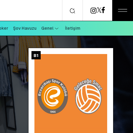
oker
Şov Havuzu
Genel
İletişim
B1