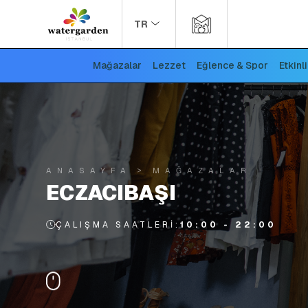
TR
Mağazalar
Lezzet
Eğlence & Spor
Etkinl
ANASAYFA
MAĞAZALAR
ECZACIBAŞI
ÇALIŞMA SAATLERI:
10:00 - 22:00