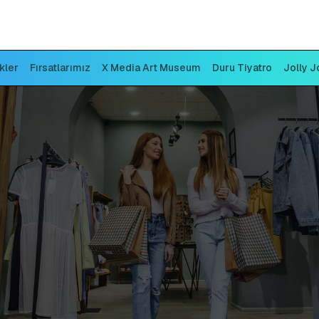
ikler
Fırsatlarımız
X Media Art Museum
Duru Tiyatro
Jolly J