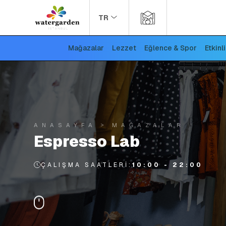
TR
Mağazalar
Lezzet
Eğlence & Spor
Etkinl
ANASAYFA
MAĞAZALAR
Espresso Lab
ÇALIŞMA SAATLERI:
10:00 - 22:00