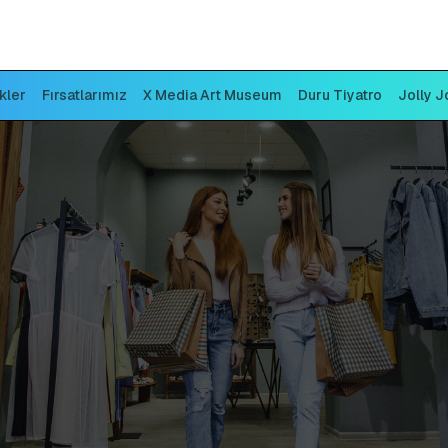
ikler
Fırsatlarımız
X Media Art Museum
Duru Tiyatro
Jolly J