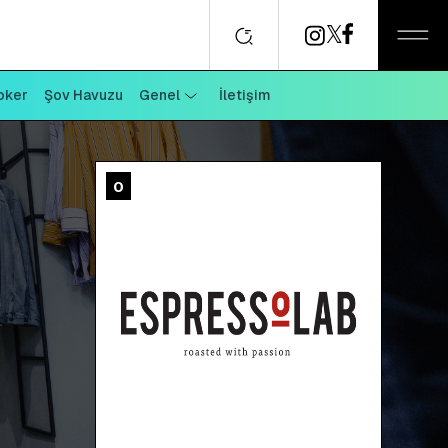
oker
Şov Havuzu
Genel
İletişim
0