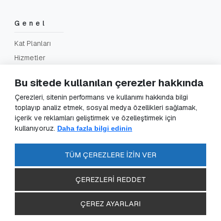
Genel
Kat Planları
Hizmetler
SSS
Bu sitede kullanılan çerezler hakkında
İletişim
Çerezleri, sitenin performans ve kullanımı hakkında bilgi
toplayıp analiz etmek, sosyal medya özellikleri sağlamak,
içerik ve reklamları geliştirmek ve özelleştirmek için
Yasal
kullanıyoruz.
Daha fazla bilgi edinin
KVKK Başvuru
KVKK Aydınlatma Metni
TÜM ÇEREZLERE İZİN VER
Gizlilik Sözleşmesi
ÇEREZLERİ REDDET
ÇEREZ AYARLARI