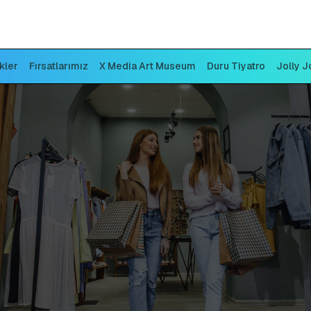
ikler
Fırsatlarımız
X Media Art Museum
Duru Tiyatro
Jolly J