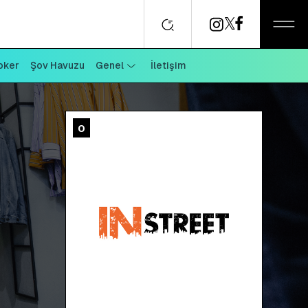
oker
Şov Havuzu
Genel
İletişim
0