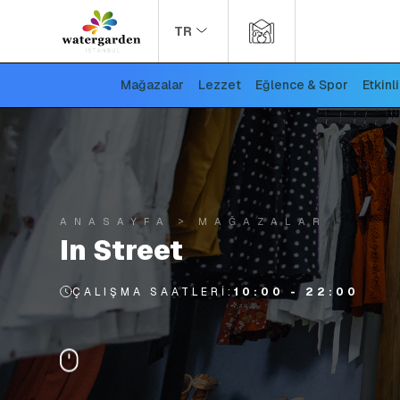
TR
Mağazalar
Lezzet
Eğlence & Spor
Etkinl
ANASAYFA
MAĞAZALAR
In Street
ÇALIŞMA SAATLERI:
10:00 - 22:00