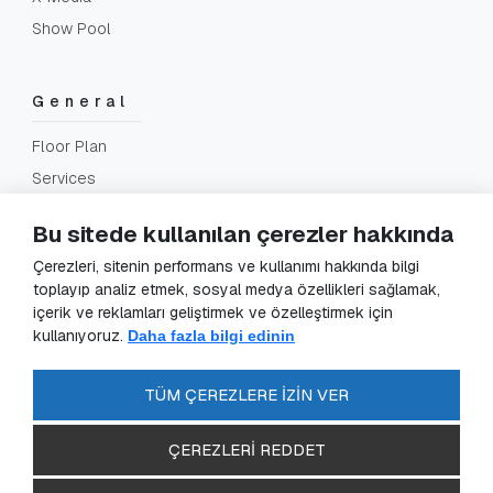
Show Pool
General
Floor Plan
Services
FAQ
Bu sitede kullanılan çerezler hakkında
Contact
Çerezleri, sitenin performans ve kullanımı hakkında bilgi
toplayıp analiz etmek, sosyal medya özellikleri sağlamak,
içerik ve reklamları geliştirmek ve özelleştirmek için
Legal
kullanıyoruz.
Daha fazla bilgi edinin
GDPR Application
GDPR
TÜM ÇEREZLERE İZİN VER
Privacy Policy
ÇEREZLERİ REDDET