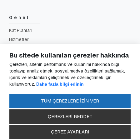
Genel
Kat Planları
Hizmetler
SSS
Bu sitede kullanılan çerezler hakkında
İletişim
Çerezleri, sitenin performans ve kullanımı hakkında bilgi
toplayıp analiz etmek, sosyal medya özellikleri sağlamak,
içerik ve reklamları geliştirmek ve özelleştirmek için
Yasal
kullanıyoruz.
Daha fazla bilgi edinin
KVKK Başvuru
KVKK Aydınlatma Metni
TÜM ÇEREZLERE İZİN VER
Gizlilik Sözleşmesi
ÇEREZLERİ REDDET
ÇEREZ AYARLARI