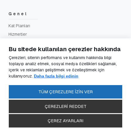
Genel
Kat Planları
Hizmetler
SSS
Bu sitede kullanılan çerezler hakkında
İletişim
Çerezleri, sitenin performans ve kullanımı hakkında bilgi
toplayıp analiz etmek, sosyal medya özellikleri sağlamak,
içerik ve reklamları geliştirmek ve özelleştirmek için
Yasal
kullanıyoruz.
Daha fazla bilgi edinin
KVKK Başvuru
KVKK Aydınlatma Metni
TÜM ÇEREZLERE İZİN VER
Gizlilik Sözleşmesi
ÇEREZLERİ REDDET
ÇEREZ AYARLARI