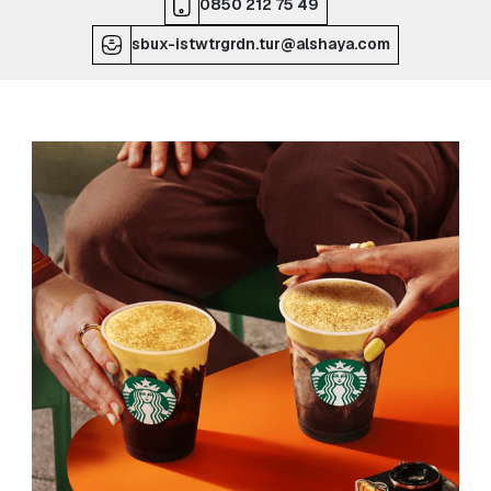
0850 212 75 49
sbux-istwtrgrdn.tur@alshaya.com