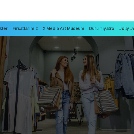
ikler
Fırsatlarımız
X Media Art Museum
Duru Tiyatro
Jolly J