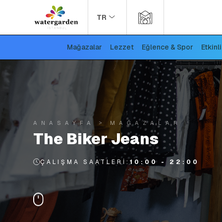
TR
Mağazalar
Lezzet
Eğlence & Spor
Etkinl
ANASAYFA
MAĞAZALAR
The Biker Jeans
ÇALIŞMA SAATLERI:
10:00 - 22:00